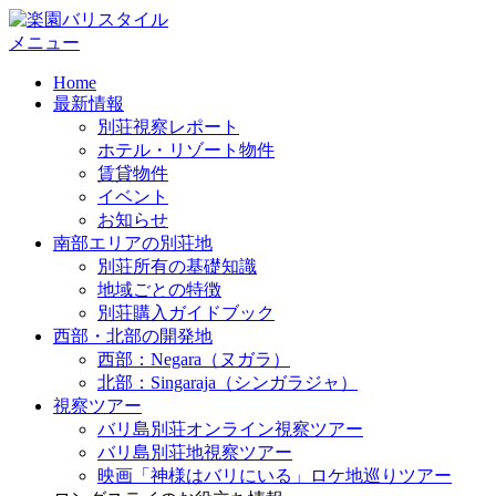
コ
ン
メニュー
テ
Home
ン
最新情報
ツ
別荘視察レポート
へ
ホテル・リゾート物件
ス
賃貸物件
キ
イベント
ッ
お知らせ
プ
南部エリアの別荘地
別荘所有の基礎知識
地域ごとの特徴
別荘購入ガイドブック
西部・北部の開発地
西部：Negara（ヌガラ）
北部：Singaraja（シンガラジャ）
視察ツアー
バリ島別荘オンライン視察ツアー
バリ島別荘地視察ツアー
映画「神様はバリにいる」ロケ地巡りツアー