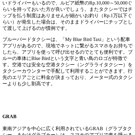
いドライバーもいるので、ルピア紙幣のRp.10,000～50,000ぐ
らいを持っておいた方が良いでしょう。またタクシーではチ
ップを払う制度はありませんが細かいお釣り（Rp.1万以下ぐ
らい）が発生した場合は、そのままドライバーにチップとし
て渡して上げるのが慣例です。
ブルーバードタクシーは、「My Blue Bird Taxi」という配車
アプリがあるので、現地でネットに繋がるスマホをお持ちで
したら、アプリを使って呼び出せるのでとても便利です。ブ
ルーの車体にBlue Birdという文字と青い鳥のロゴが特徴で
す。空港では安全な空港タクシー（ングラライタクシー）を
タクシーカウンターで手配して利用することができます、行
先のエリアごとに料金が決まっており、メーター式のタクシ
ーよりも少し割高です。
GRAB
東南アジアを中心に広く利用されているGRAB（グラブタク
シー、またはグラブカー）は、スマホのアプリで車を呼べる