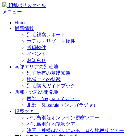
コ
ン
メニュー
テ
Home
ン
最新情報
ツ
別荘視察レポート
へ
ホテル・リゾート物件
ス
賃貸物件
キ
イベント
ッ
お知らせ
プ
南部エリアの別荘地
別荘所有の基礎知識
地域ごとの特徴
別荘購入ガイドブック
西部・北部の開発地
西部：Negara（ヌガラ）
北部：Singaraja（シンガラジャ）
視察ツアー
バリ島別荘オンライン視察ツアー
バリ島別荘地視察ツアー
映画「神様はバリにいる」ロケ地巡りツアー