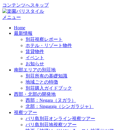
コンテンツへスキップ
メニュー
Home
最新情報
別荘視察レポート
ホテル・リゾート物件
賃貸物件
イベント
お知らせ
南部エリアの別荘地
別荘所有の基礎知識
地域ごとの特徴
別荘購入ガイドブック
西部・北部の開発地
西部：Negara（ヌガラ）
北部：Singaraja（シンガラジャ）
視察ツアー
バリ島別荘オンライン視察ツアー
バリ島別荘地視察ツアー