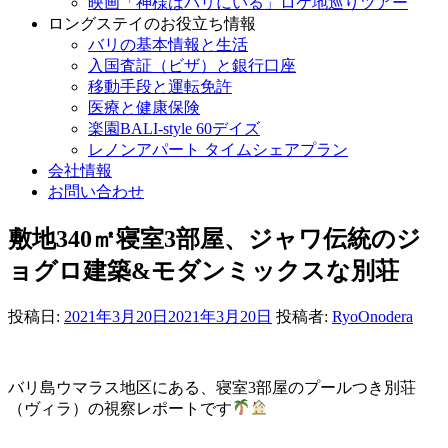
映画「神様はバリにいる」ロケ地巡りツアー
ロングステイのお役立ち情報
バリの基本情報と生活
入国査証（ビザ）と銀行口座
移動手段と運転免許
医療と健康保険
楽園BALI-style 60デイズ
レノンアパート タイムシェアプラン
会社情報
お問い合わせ
敷地340㎡寝室3部屋、ジャワ伝統のジ
ョグロ建築&モダンミックスな別荘
投稿日:
2021年3月20日
2021年3月20日
投稿者:
RyoOnodera
バリ島ウマラス地区にある、寝室3部屋のプールつき別荘
（ヴィラ）の視察レポートです