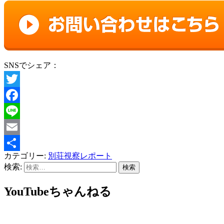
SNSでシェア：
Twitter
Facebook
Line
Email
カテゴリー:
別荘視察レポート
共
検索:
有
YouTubeちゃんねる