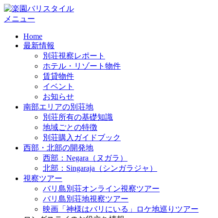
メニュー
Home
最新情報
別荘視察レポート
ホテル・リゾート物件
賃貸物件
イベント
お知らせ
南部エリアの別荘地
別荘所有の基礎知識
地域ごとの特徴
別荘購入ガイドブック
西部・北部の開発地
西部：Negara（ヌガラ）
北部：Singaraja（シンガラジャ）
視察ツアー
バリ島別荘オンライン視察ツアー
バリ島別荘地視察ツアー
映画「神様はバリにいる」ロケ地巡りツアー