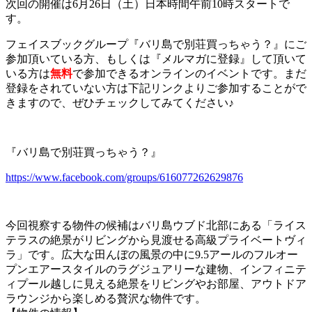
次回の開催は6月26日（土）日本時間午前10時スタートで
す。
フェイスブックグループ『バリ島で別荘買っちゃう？』にご
参加頂いている方、もしくは『メルマガに登録』して頂いて
いる方は
無料
で参加できるオンラインのイベントです。まだ
登録をされていない方は下記リンクよりご参加することがで
きますので、ぜひチェックしてみてください♪
『バリ島で別荘買っちゃう？』
https://www.facebook.com/groups/616077262629876
今回視察する物件の候補はバリ島ウブド北部にある「ライス
テラスの絶景がリビングから見渡せる高級プライベートヴィ
ラ」です。広大な田んぼの風景の中に9.5アールのフルオー
プンエアースタイルのラグジュアリーな建物、インフィニテ
ィプール越しに見える絶景をリビングやお部屋、アウトドア
ラウンジから楽しめる贅沢な物件です。