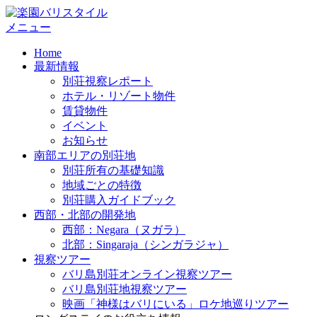
コ
ン
メニュー
テ
Home
ン
最新情報
ツ
別荘視察レポート
へ
ホテル・リゾート物件
ス
賃貸物件
キ
イベント
ッ
お知らせ
プ
南部エリアの別荘地
別荘所有の基礎知識
地域ごとの特徴
別荘購入ガイドブック
西部・北部の開発地
西部：Negara（ヌガラ）
北部：Singaraja（シンガラジャ）
視察ツアー
バリ島別荘オンライン視察ツアー
バリ島別荘地視察ツアー
映画「神様はバリにいる」ロケ地巡りツアー