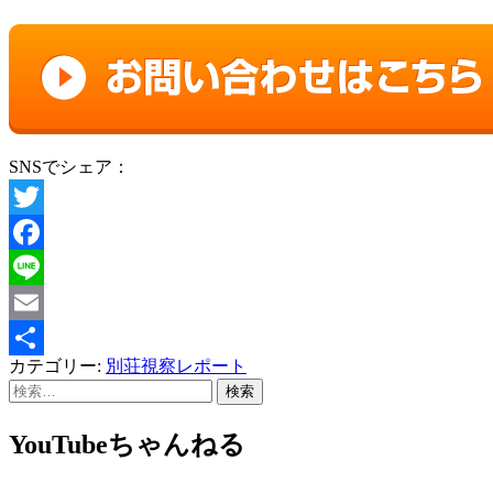
SNSでシェア：
Twitter
Facebook
Line
Email
カテゴリー:
別荘視察レポート
共
検
有
索:
YouTubeちゃんねる