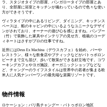
ラ、スタジオタイプの部屋、バンガロータイプの部屋とあ
り、全部屋に浴室とキッチンが備わっているので色々な使い
方ができそうです。
ヴィラタイプの中にあるリビング、ダイニング、キッチンス
ペースは、船のキャビンの中にいるようなユニークなデザイ
ンがされており、オーナーの遊び心を感じますね。バンブー
（竹）で装飾した家具やインテリアの見せ方、植栽のコーデ
ィネートはさすがプロの仕事ですね。
近所にはDeus Ex Machina（デウスカフェ）を始め、バーや
レストラン、様々な飲食店やブティックなどがバトゥボロン
ビーチまで立ち並び、歩いて散策ができる好立地です。コワ
ーキングカフェやヨガ施設、オーガニックショップなどな
ど、チャングーのライフスタイルは世界中の若者が集まる欧
米人に人気ナンバーワンの最先端な楽園リゾートです。
物件情報
ロケーション：バリ島チャングー・バトゥボロン地区