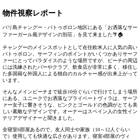
物件視察レポート
バリ島チャングー・バトゥボロン地区にある「お洒落なサー
ファーガール風デザインの別荘」を見て来ました🌴🏠
チャングーのメインスポットとして在住欧米人に人気の高い
バトゥボロン。サーフィンのポイントがいくつかありサーフ
ァーにとってパラダイスのような場所ですが、ビーチの周辺
には洗練されたバーやクラブ、飲食店が非常に多く、移住し
た多国籍な外国人による独自のカルチャー感が出来上がって
います。
そんなメインビーチまで徒歩10分ぐらいで行けてしまう場所
にある、ユニークでお洒落なプライベートヴィラは、サーフ
ァー女子に響きそうな、ピンクとゴールドの色調がとても美
しい素敵なデザインです。オーナーはスペイン人の女性イン
テリアデザイナーと聞きました。
全寝室6部屋あるので、友人同士や家族（10～12人ぐらい
で）使用しても快適な広さがあります。寝室4部屋のヴィ