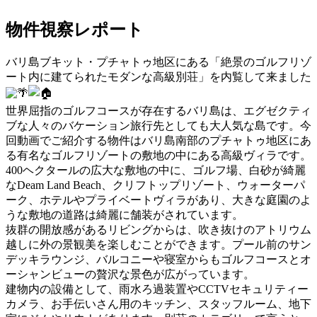
物件視察レポート
バリ島ブキット・プチャトゥ地区にある「絶景のゴルフリゾ
ート内に建てられたモダンな高級別荘」を内覧して来ました
世界屈指のゴルフコースが存在するバリ島は、エグゼクティ
ブな人々のバケーション旅行先としても大人気な島です。今
回動画でご紹介する物件はバリ島南部のプチャトゥ地区にあ
る有名なゴルフリゾートの敷地の中にある高級ヴィラです。
400ヘクタールの広大な敷地の中に、ゴルフ場、白砂が綺麗
なDeam Land Beach、クリフトップリゾート、ウォーターパ
ーク、ホテルやプライベートヴィラがあり、大きな庭園のよ
うな敷地の道路は綺麗に舗装がされています。
抜群の開放感があるリビングからは、吹き抜けのアトリウム
越しに外の景観美を楽しむことができます。プール前のサン
デッキラウンジ、バルコニーや寝室からもゴルフコースとオ
ーシャンビューの贅沢な景色が広がっています。
建物内の設備として、雨水ろ過装置やCCTVセキュリティー
カメラ、お手伝いさん用のキッチン、スタッフルーム、地下