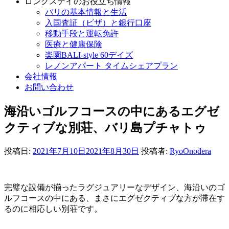
ロングステイのお役立ち情報
バリの基本情報と生活
入国査証（ビザ）と銀行口座
移動手段と運転免許
医療と健康保険
楽園BALI-style 60デイズ
レノンアパート タイムシェアプラン
会社情報
お問い合わせ
海沿いゴルフコースの中にあるエグゼ
クティブな別荘、バリ島プチャトゥ
投稿日:
2021年7月10日
2021年8月30日
投稿者:
RyoOnodera
完璧な設備が揃ったラグジュアリーなデザイン、海沿いのゴ
ルフコースの中にある、まさにエグゼクティブな方が滞在す
るのに相応しい別荘です。