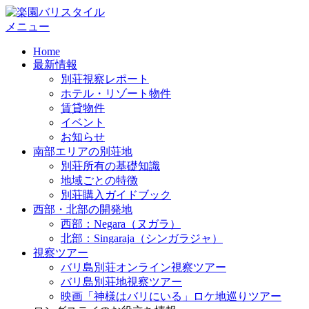
コ
ン
メニュー
テ
Home
ン
最新情報
ツ
別荘視察レポート
へ
ホテル・リゾート物件
ス
賃貸物件
キ
イベント
ッ
お知らせ
プ
南部エリアの別荘地
別荘所有の基礎知識
地域ごとの特徴
別荘購入ガイドブック
西部・北部の開発地
西部：Negara（ヌガラ）
北部：Singaraja（シンガラジャ）
視察ツアー
バリ島別荘オンライン視察ツアー
バリ島別荘地視察ツアー
映画「神様はバリにいる」ロケ地巡りツアー