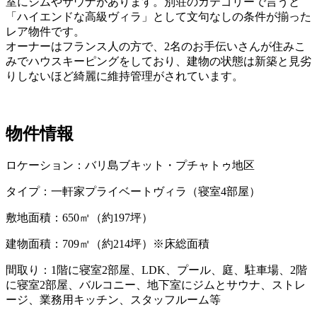
室にジムやサウナがあります。別荘のカテゴリーで言うと
「ハイエンドな高級ヴィラ」として文句なしの条件が揃った
レア物件です。
オーナーはフランス人の方で、2名のお手伝いさんが住みこ
みでハウスキーピングをしており、建物の状態は新築と見劣
りしないほど綺麗に維持管理がされています。
物件情報
ロケーション：バリ島ブキット・プチャトゥ地区
タイプ：一軒家プライベートヴィラ（寝室4部屋）
敷地面積：650㎡（約197坪）
建物面積：709㎡（約214坪）※床総面積
間取り：1階に寝室2部屋、LDK、プール、庭、駐車場、2階
に寝室2部屋、バルコニー、地下室にジムとサウナ、ストレ
ージ、業務用キッチン、スタッフルーム等