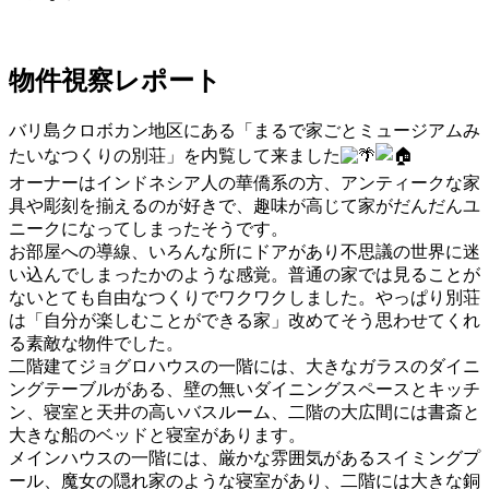
物件視察レポート
バリ島クロボカン地区にある「まるで家ごとミュージアムみ
たいなつくりの別荘」を内覧して来ました
オーナーはインドネシア人の華僑系の方、アンティークな家
具や彫刻を揃えるのが好きで、趣味が高じて家がだんだんユ
ニークになってしまったそうです。
お部屋への導線、いろんな所にドアがあり不思議の世界に迷
い込んでしまったかのような感覚。普通の家では見ることが
ないとても自由なつくりでワクワクしました。やっぱり別荘
は「自分が楽しむことができる家」改めてそう思わせてくれ
る素敵な物件でした。
二階建てジョグロハウスの一階には、大きなガラスのダイニ
ングテーブルがある、壁の無いダイニングスペースとキッチ
ン、寝室と天井の高いバスルーム、二階の大広間には書斎と
大きな船のベッドと寝室があります。
メインハウスの一階には、厳かな雰囲気があるスイミングプ
ール、魔女の隠れ家のような寝室があり、二階には大きな銅