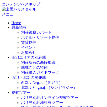
コンテンツへスキップ
メニュー
Home
最新情報
別荘視察レポート
ホテル・リゾート物件
賃貸物件
イベント
お知らせ
南部エリアの別荘地
別荘所有の基礎知識
地域ごとの特徴
別荘購入ガイドブック
西部・北部の開発地
西部：Negara（ヌガラ）
北部：Singaraja（シンガラジャ）
視察ツアー
バリ島別荘オンライン視察ツアー
バリ島別荘地視察ツアー