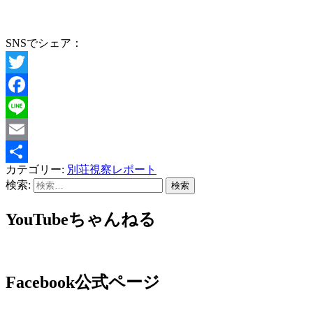
SNSでシェア：
Twitter
Facebook
Line
Email
カテゴリー:
別荘視察レポート
共
検索:
有
YouTubeちゃんねる
Facebook公式ページ