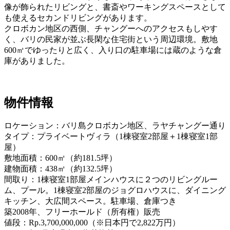
像が飾られたリビングと、書斎やワーキングスペースとして
も使えるセカンドリビングがあります。
クロボカン地区の西側、チャングーへのアクセスもしやす
く、バリの民家が並ぶ長閑な住宅街という周辺環境。敷地
600㎡でゆったりと広く、入り口の駐車場には蔵のような倉
庫がありました。
物件情報
ロケーション：バリ島クロボカン地区、ラヤチャングー通り
タイプ：プライベートヴィラ（1棟寝室2部屋＋1棟寝室1部
屋）
敷地面積：600㎡（約181.5坪）
建物面積：438㎡（約132.5坪）
間取り：1棟寝室1部屋メインハウスに２つのリビングルー
ム、プール。1棟寝室2部屋のジョグロハウスに、ダイニング
キッチン、大広間スペース。駐車場、倉庫つき
築2008年、フリーホールド（所有権）販売
値段：Rp.3,700,000,000（※日本円で2,822万円）