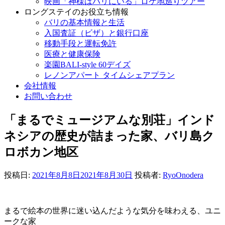
映画「神様はバリにいる」ロケ地巡りツアー
ロングステイのお役立ち情報
バリの基本情報と生活
入国査証（ビザ）と銀行口座
移動手段と運転免許
医療と健康保険
楽園BALI-style 60デイズ
レノンアパート タイムシェアプラン
会社情報
お問い合わせ
「まるでミュージアムな別荘」インド
ネシアの歴史が詰まった家、バリ島ク
ロボカン地区
投稿日:
2021年8月8日
2021年8月30日
投稿者:
RyoOnodera
まるで絵本の世界に迷い込んだような気分を味わえる、ユニ
ークな家