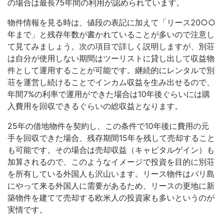
の場合は最長75年間の利用が認められています。
物件情報を見る時は、値段の表記に加えて「リース20○○
年まで」と残存年数が書かれていることが多いので注意し
て見てみましょう。次の項目で詳しく説明しますが、別荘
は自分が使用しない期間はツーリストに貸し出して収益物
件として運用することが可能です。継続的にレンタルで別
荘を運営し続けることでインカム収益を生み出せるので、
年間7%の利率で運用ができた場合は10年後ぐらいには購
入費用を回収できるぐらいの総収益となります。
25年の借地物件を契約し、この条件で10年後に費用の元
手を回収できた場合、残存期間15年を残して売却すること
も可能です。その場合は売却収益（キャピタルゲイン）も
加算されるので、このようなイメージで投資を目的に別荘
を所有している外国人も沢山います。リース物件はバリ島
にやって来る外国人に需要があるため、リースの更地に新
築物件を建てて売却する欧米人の投資家も多いというのが
実情です。