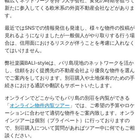
幅広くネットワークを持つ大手会社、変化の時期を狙って
新たに参入してくる欧米系の外資不動産会社などがありま
す。
最近ではSNSでの情報発信も発達し、様々な物件の投稿が
見れるようになりましたが一般個人がやり取りする行う場
合は、信用面におけるリスクが伴うことを考慮に入れなく
てはいけません。
弊社楽園BALI-styleは、バリ島現地のネットワークを活か
し、信頼をおく提携先の不動産会社より優良な物件を選ん
でご案内をしております。別荘購入や土地保有のための手
続きにおける通訳や翻訳もサポートいたします。
オンラインでどこからでもバリ島の別荘を内覧ができる
「
オンライン物件内覧ツアー
」では、ご希望の予算やロケ
ーションに合わせて適切な物件をご案内致します。オンラ
インツアーは個別（プライベート）に行っておりますの
で、別荘購入について質問があればツアー中に何でもご相
談ください。