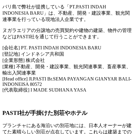
バリ島で弊社が提携している「PT.PASTI INDAH
INDONESIA BARU」は、不動産、開発・建設事業、観光関
連事業を行っている現地法人企業です。
ヌガラエリアの分譲地の売買契約や建物の建築、物件の管理
などはPASTI社を通じて行うことができます。
[会社名] PT. PASTI INDAH INDONESIA BARU
[登記地] インドネシア共和国
[企業形態] 株式会社
[業種] 不動産、開発・建設事業、観光関連事業、畜産事業、
輸出入関連事業
[Head office] Jl.PASTI Br.SEMA PAYANGAN GIANYAR BALI-
INDONEISA 80572
[代表取締役] I MADE SUDHANA YASA
PASTI社が手掛けた別荘やホテル
プランチャにある海沿いの別荘地には、日本人オーナーが建
てた素晴らしい別荘が点在しています。これらは建築までの