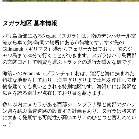
ヌガラ地区 基本情報
バリ島西部にあるNegara（ヌガラ）は、南のデンパサール空
港から車で約3時間の場所にある市街地です。すぐ先の
Gilimanuk（ギリマヌ）港からフェリーが出ており、隣のジ
ャワ島まで30分で行くことができます。ヌガラはバリ島西部
の玄関口として物資を運ぶトラックの通行が盛んな街です。
海沿いのPerancak（プランチャ）村は、運河と海に挟まれた
特殊な地形をしており、海岸ぎりぎりまで土地を使用して建
物を建てても良いとされる特別地区です。海沿いには贅沢な
広さを誇る別荘が点在しており目を惹きます。
数年以内にヌガラがある西部ジュンブラナ県と南部のタバナ
ン県を結ぶ高速道路の設置する計画もあり、ヌガラは将来的
に大きく発展する可能性が高いエリアのひとつと言われてい
ます。