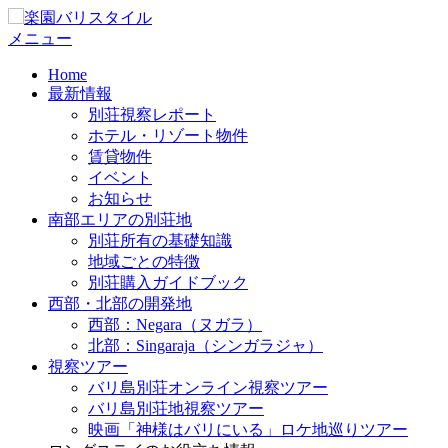
メニュー
Home
最新情報
別荘視察レポート
ホテル・リゾート物件
賃貸物件
イベント
お知らせ
南部エリアの別荘地
別荘所有の基礎知識
地域ごとの特徴
別荘購入ガイドブック
西部・北部の開発地
西部：Negara（ヌガラ）
北部：Singaraja（シンガラジャ）
視察ツアー
バリ島別荘オンライン視察ツアー
バリ島別荘地視察ツアー
映画「神様はバリにいる」ロケ地巡りツアー