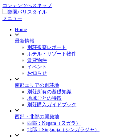
コンテンツへスキップ
メニュー
Home
最新情報
別荘視察レポート
ホテル・リゾート物件
賃貸物件
イベント
お知らせ
南部エリアの別荘地
別荘所有の基礎知識
地域ごとの特徴
別荘購入ガイドブック
西部・北部の開発地
西部：Negara（ヌガラ）
北部：Singaraja（シンガラジャ）