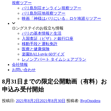
視察ツアー
バリ島別荘オンライン視察ツアー
バリ島別荘地視察ツアー
映画「神様はバリにいる」ロケ地巡りツアー
ロングステイのお役立ち情報
バリの基本情報と生活
入国査証（ビザ）と銀行口座
移動手段と運転免許
医療と健康保険
楽園BALI-style 60デイズ
レノンアパート タイムシェアプラン
会社情報
お問い合わせ
8月31日までの限定公開動画（有料）お
申込み受付開始
投稿日:
2021年8月2日
2021年8月30日
投稿者:
RyoOnodera