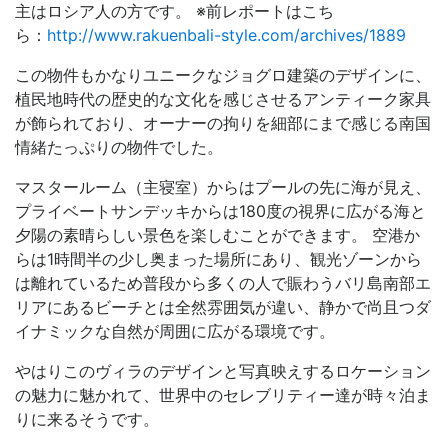
主はロシア人の方です。 ※前レポートはこち
ら：
http://www.rakuenbali-style.com/archives/1889
この物件もかなりユニークなジョグロ建築のデザインに、
植民地時代の歴史的な文化を感じさせるアンティーク家具
が飾られており、オーナーの拘りを細部にまで感じる南国
情緒たっぷりの物件でした。
マスタールーム（主寝室）からはプールの先に海が見え、
プライベートサンデッキからは180度の視界に広がる海と
夕陽の素晴らしい景色を楽しむことができます。 空港か
らは1時間半の少し奥まった場所にあり、観光ゾーンから
は離れているため普段から多くの人で賑わうバリ島南部エ
リアにあるビーチとは全然雰囲気が違い、静かで尚且つダ
イナミックな自然が周囲に広がる環境です。
やはりこのヴィラのデザインと写真映えするロケーション
の魅力に魅かれて、世界中のセレブリティー達が時々泊ま
りに来るそうです。