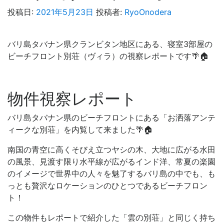
投稿日:
2021年5月23日
投稿者:
RyoOnodera
バリ島タバナン県クランビタン地区にある、寝室3部屋の
ビーチフロント別荘（ヴィラ）の視察レポートです🌴🏠
物件視察レポート
バリ島タバナン県のビーチフロントにある「お洒落アンテ
ィークな別荘」を内覧して来ました🌴🏠
南国の青空に高くそびえ立つヤシの木、大地に広がる水田
の風景、見渡す限り水平線が広がるインド洋、常夏の楽園
のイメージで世界中の人々を魅了するバリ島の中でも、も
っとも贅沢なロケーションのひとつであるビーチフロン
ト！
この物件もレポートで紹介した「雲の別荘」と同じく持ち