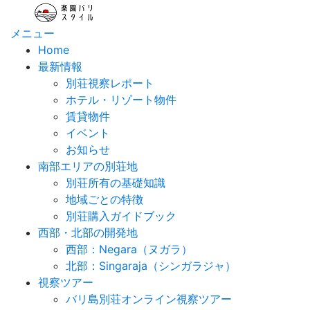
コ
ン
メニュー
テ
Home
ン
最新情報
ツ
別荘視察レポート
へ
ホテル・リゾート物件
ス
賃貸物件
キ
イベント
ッ
お知らせ
プ
南部エリアの別荘地
別荘所有の基礎知識
地域ごとの特徴
別荘購入ガイドブック
西部・北部の開発地
西部：Negara（ヌガラ）
北部：Singaraja（シンガラジャ）
視察ツアー
バリ島別荘オンライン視察ツアー